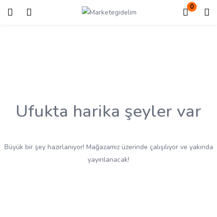
0
Giriş
Kayıt ol
Giriş yapmak için kullanıcı adınızı ve şifrenizi girin.
Ufukta harika şeyler var
Beni Hatırla
Kayıp Şifre?
Büyük bir şey hazırlanıyor! Mağazamız üzerinde çalışılıyor ve yakında
yayınlanacak!