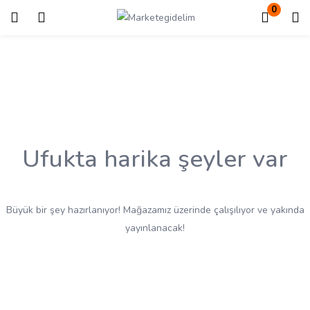
0
Giriş
Kayıt ol
Giriş yapmak için kullanıcı adınızı ve şifrenizi girin.
Ufukta harika şeyler var
Beni Hatırla
Kayıp Şifre?
Büyük bir şey hazırlanıyor! Mağazamız üzerinde çalışılıyor ve yakında
yayınlanacak!