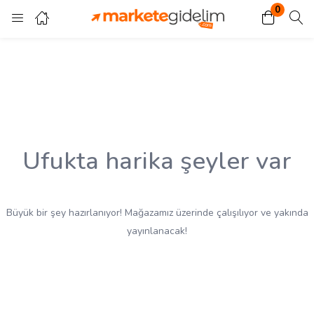
0
Giriş
Kayıt ol
Giriş yapmak için kullanıcı adınızı ve şifrenizi girin.
Ufukta harika şeyler var
Beni Hatırla
Kayıp Şifre?
Büyük bir şey hazırlanıyor! Mağazamız üzerinde çalışılıyor ve yakında
yayınlanacak!