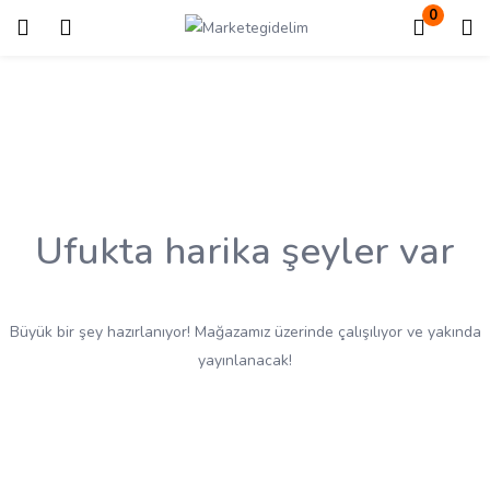
0
Giriş
Kayıt ol
Giriş yapmak için kullanıcı adınızı ve şifrenizi girin.
Ufukta harika şeyler var
Beni Hatırla
Kayıp Şifre?
Büyük bir şey hazırlanıyor! Mağazamız üzerinde çalışılıyor ve yakında
yayınlanacak!