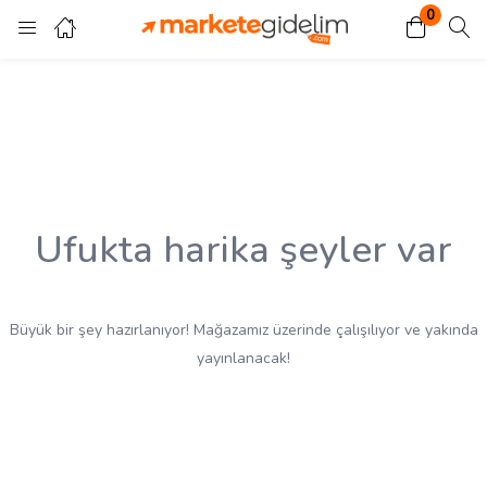
0
Giriş
Kayıt ol
Giriş yapmak için kullanıcı adınızı ve şifrenizi girin.
Ufukta harika şeyler var
Beni Hatırla
Kayıp Şifre?
Büyük bir şey hazırlanıyor! Mağazamız üzerinde çalışılıyor ve yakında
yayınlanacak!