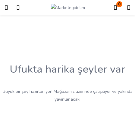
0
Giriş
Kayıt ol
Giriş yapmak için kullanıcı adınızı ve şifrenizi girin.
Ufukta harika şeyler var
Beni Hatırla
Kayıp Şifre?
Büyük bir şey hazırlanıyor! Mağazamız üzerinde çalışılıyor ve yakında
yayınlanacak!