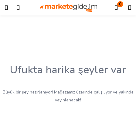
0
Giriş
Kayıt ol
Giriş yapmak için kullanıcı adınızı ve şifrenizi girin.
Ufukta harika şeyler var
Beni Hatırla
Kayıp Şifre?
Büyük bir şey hazırlanıyor! Mağazamız üzerinde çalışılıyor ve yakında
yayınlanacak!