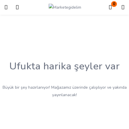
0
Giriş
Kayıt ol
Giriş yapmak için kullanıcı adınızı ve şifrenizi girin.
Ufukta harika şeyler var
Beni Hatırla
Kayıp Şifre?
Büyük bir şey hazırlanıyor! Mağazamız üzerinde çalışılıyor ve yakında
yayınlanacak!