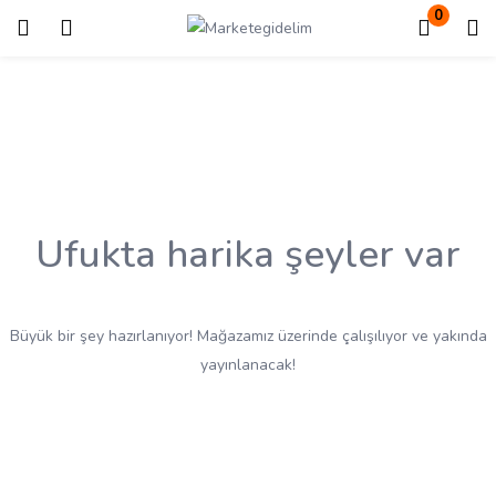
0
Giriş
Kayıt ol
Giriş yapmak için kullanıcı adınızı ve şifrenizi girin.
Ufukta harika şeyler var
Beni Hatırla
Kayıp Şifre?
Büyük bir şey hazırlanıyor! Mağazamız üzerinde çalışılıyor ve yakında
yayınlanacak!