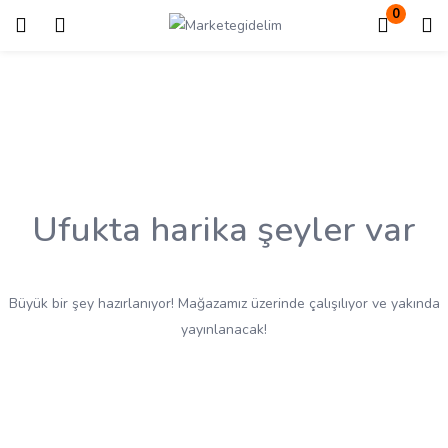
0
Giriş
Kayıt ol
Giriş yapmak için kullanıcı adınızı ve şifrenizi girin.
Ufukta harika şeyler var
Beni Hatırla
Kayıp Şifre?
Büyük bir şey hazırlanıyor! Mağazamız üzerinde çalışılıyor ve yakında
yayınlanacak!