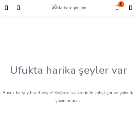
0
Giriş
Kayıt ol
Giriş yapmak için kullanıcı adınızı ve şifrenizi girin.
Ufukta harika şeyler var
Beni Hatırla
Kayıp Şifre?
Büyük bir şey hazırlanıyor! Mağazamız üzerinde çalışılıyor ve yakında
yayınlanacak!