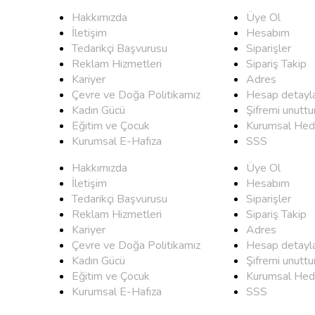
Hakkımızda
Üye Ol
İletişim
Hesabım
Tedarikçi Başvurusu
Siparişler
Reklam Hizmetleri
Sipariş Takip
Kariyer
Adres
Çevre ve Doğa Politikamız
Hesap detayla
Kadın Gücü
Şifremi unutt
Eğitim ve Çocuk
Kurumsal Hed
Kurumsal E-Hafıza
SSS
Hakkımızda
Üye Ol
İletişim
Hesabım
Tedarikçi Başvurusu
Siparişler
Reklam Hizmetleri
Sipariş Takip
Kariyer
Adres
Çevre ve Doğa Politikamız
Hesap detayla
Kadın Gücü
Şifremi unutt
Eğitim ve Çocuk
Kurumsal Hed
Kurumsal E-Hafıza
SSS