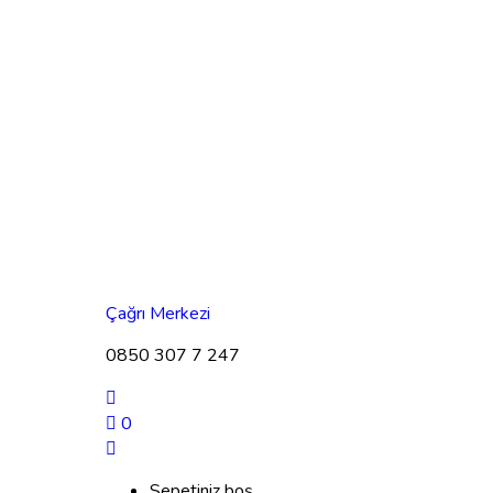
Çağrı Merkezi
0850 307 7 247
0
Sepetiniz boş