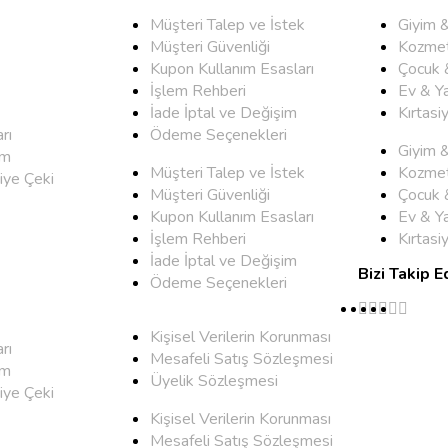
Müşteri Talep ve İstek
Giyim 
Müşteri Güvenliği
Kozmet
Kupon Kullanım Esasları
Çocuk 
İşlem Rehberi
Ev & Y
İade İptal ve Değişim
Kırtasi
rı
Ödeme Seçenekleri
Giyim 
um
Müşteri Talep ve İstek
Kozmet
iye Çeki
Müşteri Güvenliği
Çocuk 
Kupon Kullanım Esasları
Ev & Y
İşlem Rehberi
Kırtasi
İade İptal ve Değişim
Bizi Takip E
Ödeme Seçenekleri
Kişisel Verilerin Korunması
rı
Mesafeli Satış Sözleşmesi
um
Üyelik Sözleşmesi
iye Çeki
Kişisel Verilerin Korunması
Mesafeli Satış Sözleşmesi