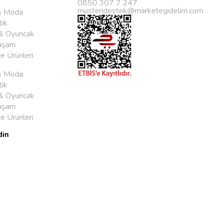
0850 307 7 247
musteridestek@marketegidelim.com
& Moda
ik
& Oyuncak
aşam
ye Ürünleri
& Moda
ik
& Oyuncak
aşam
ye Ürünleri
din