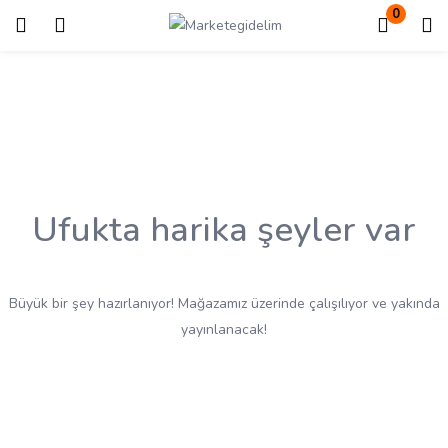
0
Giriş
Kayıt ol
Giriş yapmak için kullanıcı adınızı ve şifrenizi girin.
Ufukta harika şeyler var
Beni Hatırla
Kayıp Şifre?
Büyük bir şey hazırlanıyor! Mağazamız üzerinde çalışılıyor ve yakında
yayınlanacak!