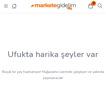
0
Giriş
Kayıt ol
Giriş yapmak için kullanıcı adınızı ve şifrenizi girin.
Ufukta harika şeyler var
Beni Hatırla
Kayıp Şifre?
Büyük bir şey hazırlanıyor! Mağazamız üzerinde çalışılıyor ve yakında
yayınlanacak!