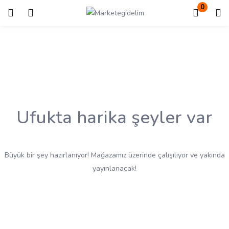
0
Giriş
Kayıt ol
Giriş yapmak için kullanıcı adınızı ve şifrenizi girin.
Ufukta harika şeyler var
Beni Hatırla
Kayıp Şifre?
Büyük bir şey hazırlanıyor! Mağazamız üzerinde çalışılıyor ve yakında
yayınlanacak!