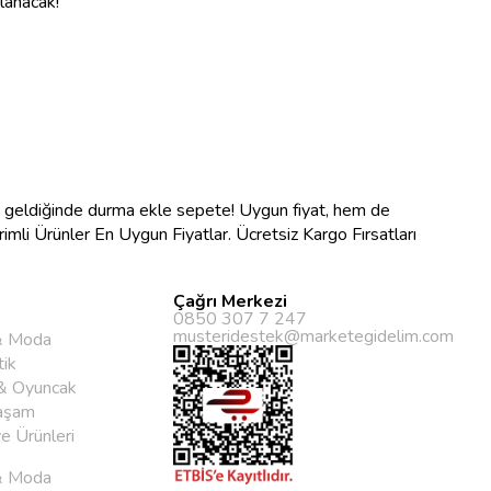
nlanacak!
na geldiğinde durma ekle sepete! Uygun fiyat, hem de
ndirimli Ürünler En Uygun Fiyatlar. Ücretsiz Kargo Fırsatları
Çağrı Merkezi
0850 307 7 247
musteridestek@marketegidelim.com
& Moda
ik
& Oyuncak
aşam
ye Ürünleri
& Moda