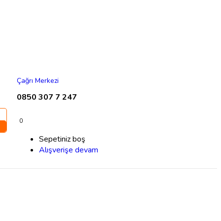
Çağrı Merkezi
0850 307 7 247
0
Sepetiniz boş
Alışverişe devam