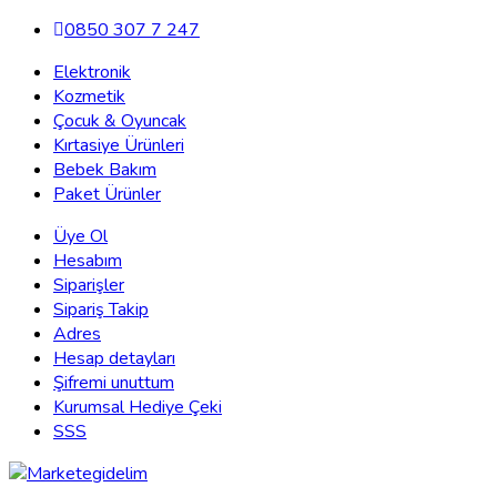
0850 307 7 247
Elektronik
Kozmetik
Çocuk & Oyuncak
Kırtasiye Ürünleri
Bebek Bakım
Paket Ürünler
Üye Ol
Hesabım
Siparişler
Sipariş Takip
Adres
Hesap detayları
Şifremi unuttum
Kurumsal Hediye Çeki
SSS