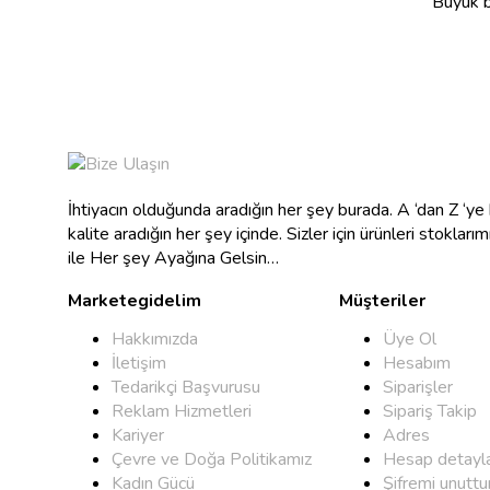
Büyük bi
İhtiyacın olduğunda aradığın her şey burada. A ‘dan Z ‘y
kalite aradığın her şey içinde. Sizler için ürünleri stokları
ile Her şey Ayağına Gelsin…
Marketegidelim
Müşteriler
Hakkımızda
Üye Ol
İletişim
Hesabım
Tedarikçi Başvurusu
Siparişler
Reklam Hizmetleri
Sipariş Takip
Kariyer
Adres
Çevre ve Doğa Politikamız
Hesap detayla
Kadın Gücü
Şifremi unutt