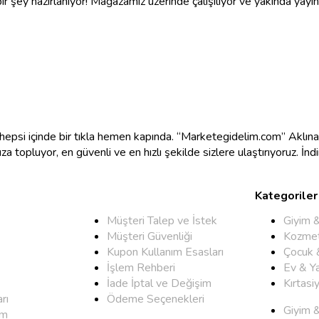
r şey hazırlanıyor! Mağazamız üzerinde çalışılıyor ve yakında yayı
e hepsi içinde bir tıkla hemen kapında. “Marketegidelim.com” Aklı
mıza topluyor, en güvenli ve en hızlı şekilde sizlere ulaştırıyoruz. İ
Kategoriler
Müşteri Talep ve İstek
Giyim 
Müşteri Güvenliği
Kozmet
Kupon Kullanım Esasları
Çocuk 
İşlem Rehberi
Ev & Y
İade İptal ve Değişim
Kırtasi
rı
Ödeme Seçenekleri
Giyim 
um