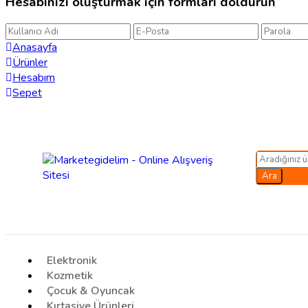
Hesabınızı oluşturmak için formları doldurun
Anasayfa
Ürünler
Hesabım
Sepet
Ara
Elektronik
Kozmetik
Çocuk & Oyuncak
Kırtasiye Ürünleri