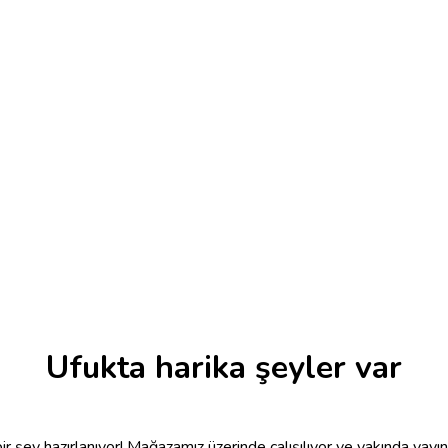
Ufukta harika şeyler var
r şey hazırlanıyor! Mağazamız üzerinde çalışılıyor ve yakında yayı