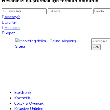
Hesabınızı oluşturmak için formları doldurun
Anasayfa
Ürünler
Hesabım
Sepet
Ara
Elektronik
Kozmetik
Çocuk & Oyuncak
Kırtasiye Ürünleri