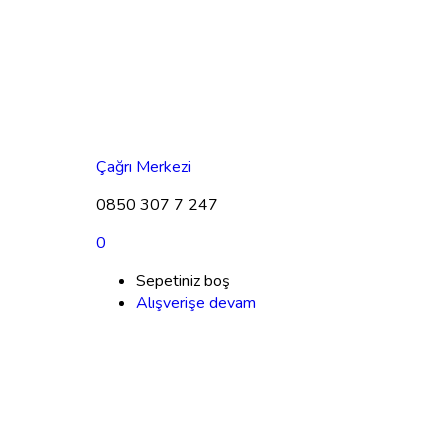
Çağrı Merkezi
0850 307 7 247
0
Sepetiniz boş
Alışverişe devam