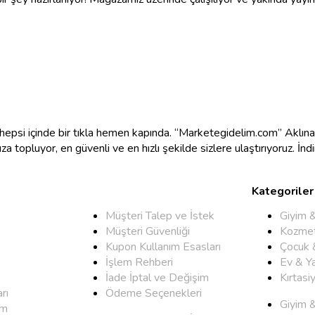
e hepsi içinde bir tıkla hemen kapında. “Marketegidelim.com” Aklı
mıza topluyor, en güvenli ve en hızlı şekilde sizlere ulaştırıyoruz. İ
Kategoriler
Müşteri Talep ve İstek
Giyim 
Müşteri Güvenliği
Kozmet
Kupon Kullanım Esasları
Çocuk 
İşlem Rehberi
Ev & Y
İade İptal ve Değişim
Kırtasi
rı
Ödeme Seçenekleri
Giyim 
um