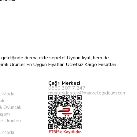
na geldiğinde durma ekle sepete! Uygun fiyat, hem de
ndirimli Ürünler En Uygun Fiyatlar. Ücretsiz Kargo Fırsatları
Çağrı Merkezi
0850 307 7 247
musteridestek@marketegidelim.com
& Moda
ik
& Oyuncak
aşam
ye Ürünleri
& Moda