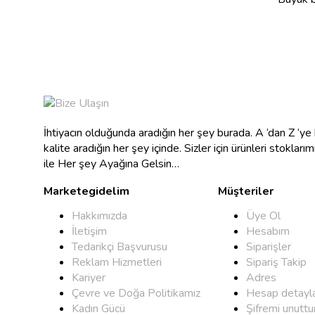
İhtiyacın olduğunda aradığın her şey burada. A ‘dan Z ‘y
kalite aradığın her şey içinde. Sizler için ürünleri stokları
ile Her şey Ayağına Gelsin…
Marketegidelim
Müşteriler
Hakkımızda
Üye Ol
İletişim
Hesabım
Tedarikçi Başvurusu
Siparişler
Reklam Hizmetleri
Sipariş Takip
Kariyer
Adres
Çevre ve Doğa Politikamız
Hesap detayla
Kadın Gücü
Şifremi unutt