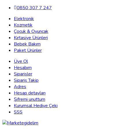
0850 307 7 247
Elektronik
Kozmetik
Çocuk & Oyuncak
Kırtasiye Ürünleri
Bebek Bakım
Paket Ürünler
Üye Ol
Hesabım
Siparişler
Sipariş Takip
Adres
Hesap detayları
Şifremi unuttum
Kurumsal Hediye Çeki
SSS