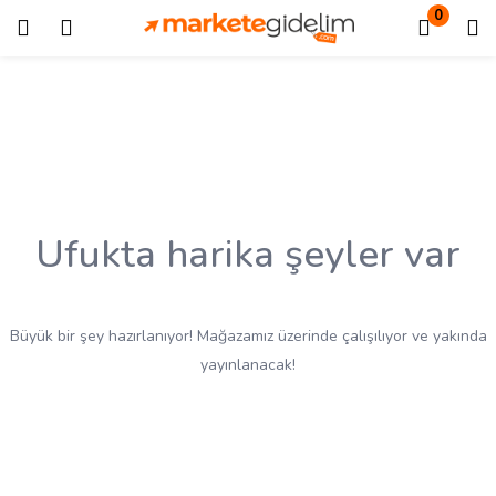
0
Giriş
Kayıt ol
Giriş yapmak için kullanıcı adınızı ve şifrenizi girin.
Ufukta harika şeyler var
Beni Hatırla
Kayıp Şifre?
Büyük bir şey hazırlanıyor! Mağazamız üzerinde çalışılıyor ve yakında
yayınlanacak!