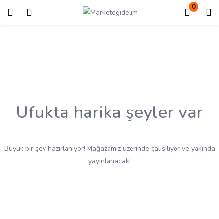
0
Giriş
Kayıt ol
Giriş yapmak için kullanıcı adınızı ve şifrenizi girin.
Ufukta harika şeyler var
Beni Hatırla
Kayıp Şifre?
Büyük bir şey hazırlanıyor! Mağazamız üzerinde çalışılıyor ve yakında
yayınlanacak!