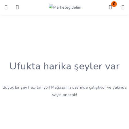
0
Giriş
Kayıt ol
Giriş yapmak için kullanıcı adınızı ve şifrenizi girin.
Ufukta harika şeyler var
Beni Hatırla
Kayıp Şifre?
Büyük bir şey hazırlanıyor! Mağazamız üzerinde çalışılıyor ve yakında
yayınlanacak!