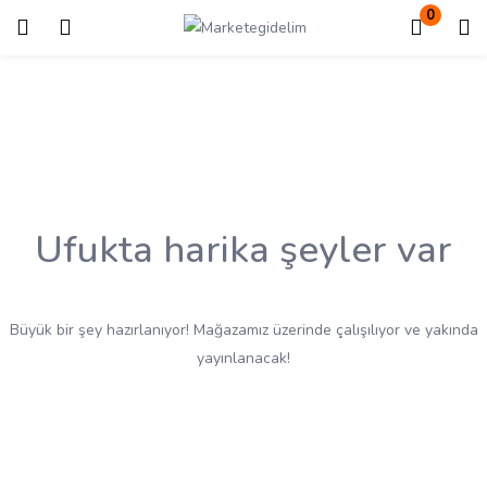
0
Giriş
Kayıt ol
Giriş yapmak için kullanıcı adınızı ve şifrenizi girin.
Ufukta harika şeyler var
Beni Hatırla
Kayıp Şifre?
Büyük bir şey hazırlanıyor! Mağazamız üzerinde çalışılıyor ve yakında
yayınlanacak!