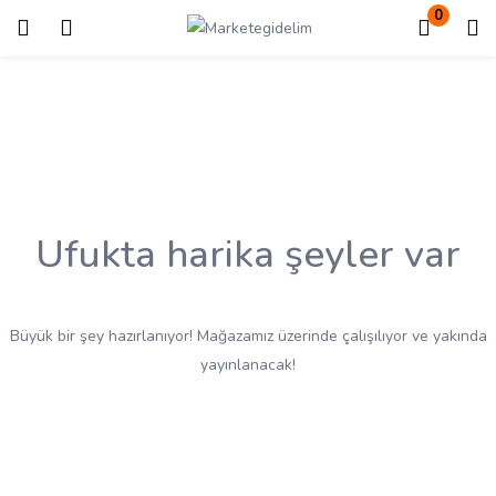
0
Giriş
Kayıt ol
Giriş yapmak için kullanıcı adınızı ve şifrenizi girin.
Ufukta harika şeyler var
Beni Hatırla
Kayıp Şifre?
Büyük bir şey hazırlanıyor! Mağazamız üzerinde çalışılıyor ve yakında
yayınlanacak!