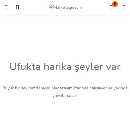
0
Giriş
Kayıt ol
Giriş yapmak için kullanıcı adınızı ve şifrenizi girin.
Ufukta harika şeyler var
Beni Hatırla
Kayıp Şifre?
Büyük bir şey hazırlanıyor! Mağazamız üzerinde çalışılıyor ve yakında
yayınlanacak!